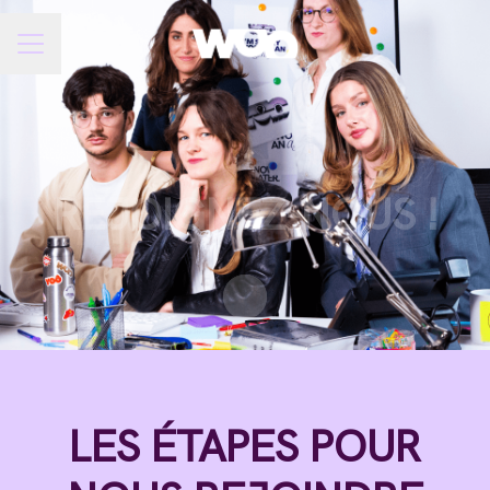
Menu carrière
REJOIGNEZ-NOUS !
Faire défiler jusqu'au contenu
LES ÉTAPES POUR