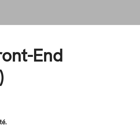
ront-End
)
té.